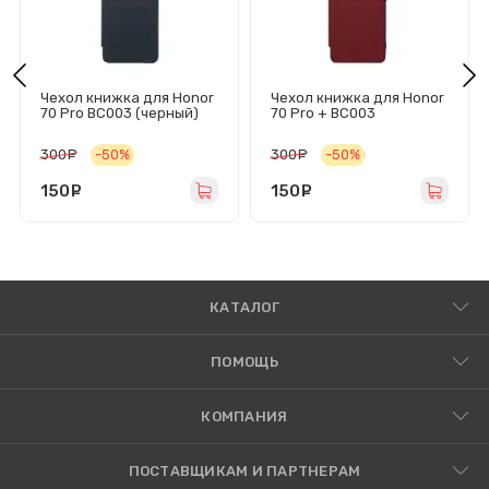
Чехол книжка для Honor
Чехол книжка для Honor
70 Pro BC003 (черный)
70 Pro + BC003
(красный)
300
руб.
-50%
300
руб.
-50%
150
руб.
150
руб.
КАТАЛОГ
ПОМОЩЬ
КОМПАНИЯ
ПОСТАВЩИКАМ И ПАРТНЕРАМ