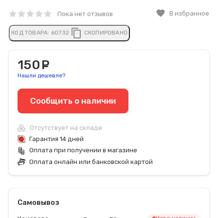
favorite
В избранное
Пока нет отзывов
content_copy
КОД ТОВАРА:
60732
СКОПИРОВАНО
150
руб.
Нашли дешевле?
Сообщить o наличии
Отсутствует на складе
Гарантия 14 дней
Оплата при получении в магазине
Оплата онлайн или банковской картой
Самовывоз