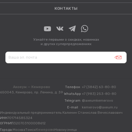
КОНТАКТЫ
Узнайте первыми о скидках, новинках
и других суперпредложениях
Аксеум — Кемерово
Телефон
+7 (3842) 63-80-80
650043, Кемерово, пр. Ленина, д. 39
WhatsApp
+7 (983) 253-80-80
Telegram
@axeumkemerovo
E-mail
kemerovo@axeum.ru
Индивидуальный предприниматель Калинин Станислав Вячеславович
ИНН
701714585324
ОГРНИП
320703100008612
Города:
Москва
Томск
Кемерово
Новокузнецк