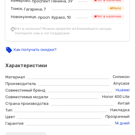
Кемерово,
Нет в наличии
проспект Ленина, 39
Томск,
Мало
Гагарина, 7
Новокузнецк,
Нет в наличии
просп. Курако, 10
Нет в наличии? Можем привезти из ближайшего склада.
Напишите нам в чат поддержки
local_offer
Как получать скидки?
Характеристики
Силикон
Материал
Anycase
Производитель
Huawei
Совместимый бренд
Honor 400 Lite
Совместимые модели
Китай
Страна производства
Накладка
Тип
Прозрачный
Цвет
14 дней
Гарантия