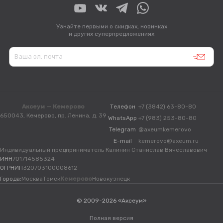
Узнайте первыми о скидках, новинках
и других суперпредложениях
Аксеум — Кемерово
Телефон
+7 (3842) 63-80-80
650043, Кемерово, пр. Ленина, д. 39
WhatsApp
+7 (983) 253-80-80
Telegram
@axeumkemerovo
E-mail
kemerovo@axeum.ru
Индивидуальный предприниматель Калинин Станислав Вячеславович
ИНН
701714585324
ОГРНИП
320703100008612
Города:
Москва
Томск
Кемерово
Новокузнецк
© 2009-2026 «Аксеум»
Полная версия