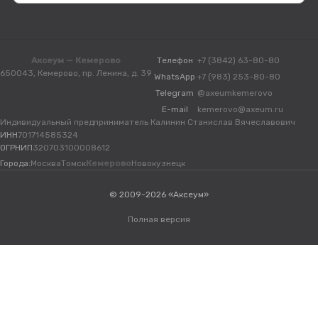
Аксеум — Кемерово
Телефон
+7 (3842) 63-80-80
650043, Кемерово, пр. Ленина, д. 39
WhatsApp
+7 (983) 253-80-80
Telegram
@axeumkemerovo
E-mail
kemerovo@axeum.ru
Индивидуальный предприниматель Калинин Станислав Вячеславович
ИНН
701714585324
ОГРНИП
320703100008612
Города:
Москва
Томск
Кемерово
Новокузнецк
© 2009-2026 «Аксеум»
Полная версия