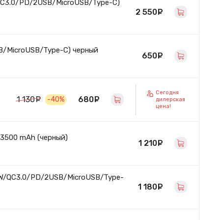
QC3.0/PD/2USB/MicroUSB/Type-C)
2 550
руб.
B/MicroUSB/Type-C) черный
650
руб.
Сегодня
680
руб.
1 130
руб.
-40%
дилерская
цена!
 3500 mAh (черный)
1 210
руб.
5W/QC3.0/PD/2USB/MicroUSB/Type-
1 180
руб.