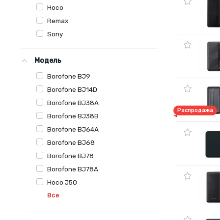
Hoco
Remax
Sony
Модель
Borofone BJ9
Borofone BJ14D
Borofone BJ38A
Распродажа
Borofone BJ38B
Borofone BJ64A
Borofone BJ68
Borofone BJ78
Borofone BJ78A
Hoco J50
Все