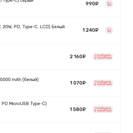
/Type-C) серый
990
руб.
 20W, PD, Type-C, LCD) Белый
1 240
руб.
Сообщить
2 160
руб.
o наличии
 5000 mAh (белый)
Сообщить
1 070
руб.
o наличии
 PD MicroUSB Type-C)
Сообщить
1 580
руб.
o наличии