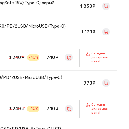
gSafe 15W/Type-C) серый
1 830
руб.
3.0/PD/2USB/MicroUSB/Type-C)
1 170
руб.
Сегодня
740
руб.
1 240
руб.
-40%
дилерская
цена!
.0/PD/2USB/MicroUSB/Type-C)
770
руб.
Сегодня
740
руб.
1 240
руб.
-40%
дилерская
цена!
/QC3.0/PD/USB-A/Type-C/LCD)