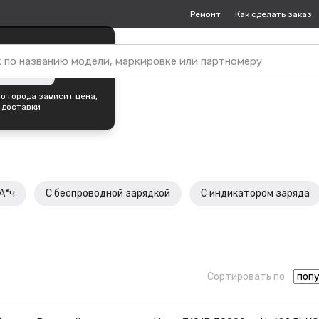
Ремонт
Как сделать заказ
упок —
Кемерово
?
ить город
о города зависит цена,
 доставки
А*ч
С беспроводной зарядкой
С индикатором заряда
Сортировать по