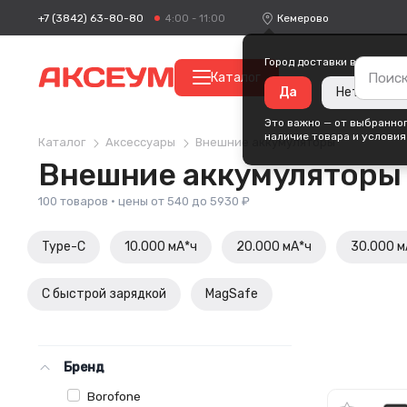
+7 (3842) 63-80-80
Кемерово
4:00 - 11:00
Город доставки ваших пок
Каталог
Да
Нет, измен
Это важно — от выбранног
наличие товара и условия
Каталог
Аксессуары
Внешние аккумуляторы
Внешние аккумуляторы
100 товаров · цены от 540 до 5930 ₽
Type-C
10.000 мА*ч
20.000 мА*ч
30.000 м
С быстрой зарядкой
MagSafe
Бренд
Borofone