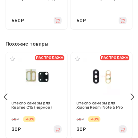
гарнитуры/микрофон -
Премиум
660
руб.
60
руб.
Похожие товары
РАСПРОДАЖА
РАСПРОДАЖА
Стекло камеры для
Стекло камеры для
Realme C15 (черное)
Xiaomi Redmi Note 5 Pro
50
руб.
-40%
50
руб.
-40%
30
руб.
30
руб.