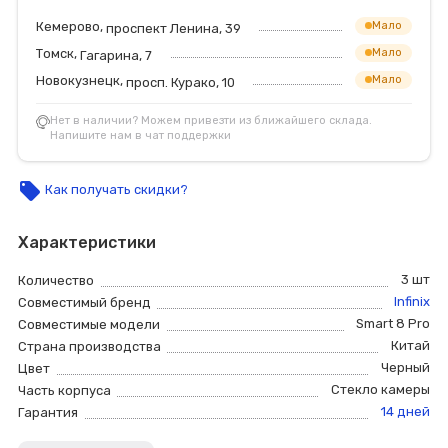
Кемерово,
Мало
проспект Ленина, 39
Томск,
Мало
Гагарина, 7
Новокузнецк,
Мало
просп. Курако, 10
Нет в наличии? Можем привезти из ближайшего склада.
Напишите нам в чат поддержки
local_offer
Как получать скидки?
Характеристики
3 шт
Количество
Infinix
Совместимый бренд
Smart 8 Pro
Совместимые модели
Китай
Страна производства
Черный
Цвет
Стекло камеры
Часть корпуса
14 дней
Гарантия