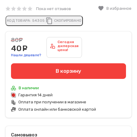
favorite
В избранное
Пока нет отзывов
content_copy
КОД ТОВАРА:
54305
СКОПИРОВАНО
80
руб.
Сегодня
40
руб.
дилерская
цена!
Нашли дешевле?
В корзину
В наличии
Гарантия 14 дней
Оплата при получении в магазине
Оплата онлайн или банковской картой
Самовывоз