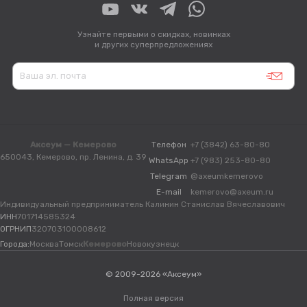
Узнайте первыми о скидках, новинках
и других суперпредложениях
Аксеум — Кемерово
Телефон
+7 (3842) 63-80-80
650043, Кемерово, пр. Ленина, д. 39
WhatsApp
+7 (983) 253-80-80
Telegram
@axeumkemerovo
E-mail
kemerovo@axeum.ru
Индивидуальный предприниматель Калинин Станислав Вячеславович
ИНН
701714585324
ОГРНИП
320703100008612
Города:
Москва
Томск
Кемерово
Новокузнецк
© 2009-2026 «Аксеум»
Полная версия