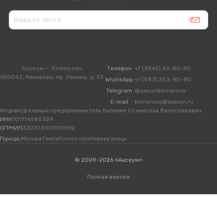
Аксеум — Кемерово
Телефон
+7 (3842) 63-80-80
650043, Кемерово, пр. Ленина, д. 39
WhatsApp
+7 (983) 253-80-80
Telegram
@axeumkemerovo
E-mail
kemerovo@axeum.ru
Индивидуальный предприниматель Калинин Станислав Вячеславович
ИНН
701714585324
ОГРНИП
320703100008612
Города:
Москва
Томск
Кемерово
Новокузнецк
© 2009-2026 «Аксеум»
Полная версия