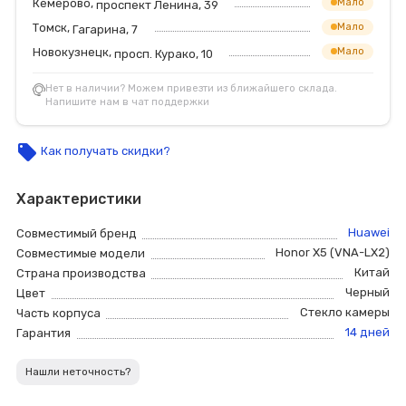
Кемерово,
Мало
проспект Ленина, 39
Томск,
Мало
Гагарина, 7
Новокузнецк,
Мало
просп. Курако, 10
Нет в наличии? Можем привезти из ближайшего склада.
Напишите нам в чат поддержки
local_offer
Как получать скидки?
Характеристики
Huawei
Совместимый бренд
Honor X5 (VNA-LX2)
Совместимые модели
Китай
Страна производства
Черный
Цвет
Стекло камеры
Часть корпуса
14 дней
Гарантия
Нашли неточность?