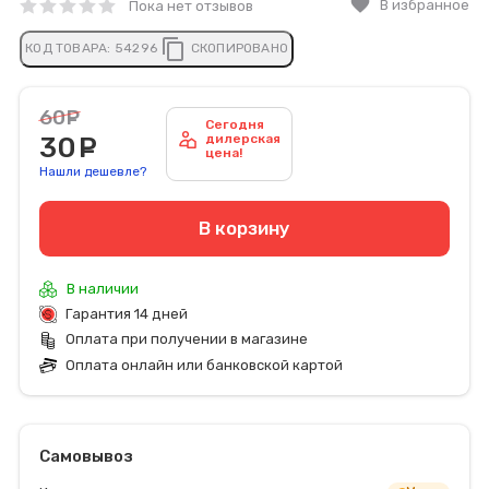
favorite
В избранное
Пока нет отзывов
content_copy
КОД ТОВАРА:
54296
СКОПИРОВАНО
60
руб.
Сегодня
30
руб.
дилерская
цена!
Нашли дешевле?
В корзину
В наличии
Гарантия 14 дней
Оплата при получении в магазине
Оплата онлайн или банковской картой
Самовывоз