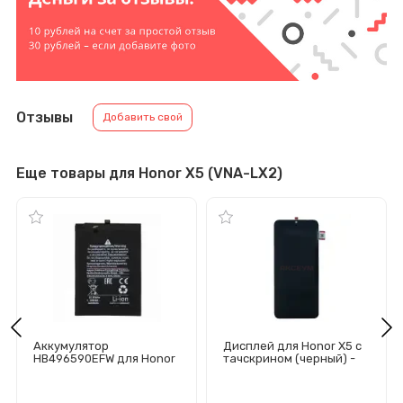
Отзывы
Добавить свой
Еще товары для Honor X5 (VNA-LX2)
Аккумулятор
Дисплей для Honor X5 с
HB496590EFW для Honor
тачскрином (черный) -
X7/X5/X6/X8 5G/Wiko T10
Оригинал
- Премиум