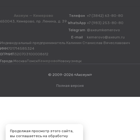
Аксеум — Кемерово
Телефон
+7 (3842) 63-80-80
650043, Кемерово, пр. Ленина, д. 39
WhatsApp
+7 (983) 253-80-80
Telegram
@axeumkemerovo
E-mail
kemerovo@axeum.ru
Индивидуальный предприниматель Калинин Станислав Вячеславович
ИНН
701714585324
ОГРНИП
320703100008612
Города:
Москва
Томск
Кемерово
Новокузнецк
© 2009-2026 «Аксеум»
Полная версия
Продолжая просмотр этого сайта,
вы соглашаетесь на обработку