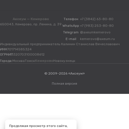
Аксеум — Кемерово
Телефон
+7 (3842) 63-80-80
650043, Кемерово, пр. Ленина, д. 39
WhatsApp
+7 (983) 253-80-80
Telegram
@axeumkemerovo
E-mail
kemerovo@axeum.ru
Индивидуальный предприниматель Калинин Станислав Вячеславович
ИНН
701714585324
ОГРНИП
320703100008612
Города:
Москва
Томск
Кемерово
Новокузнецк
© 2009-2026 «Аксеум»
Полная версия
Продолжая просмотр этого сайта,