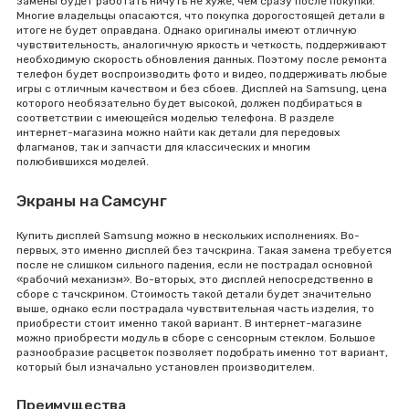
замены будет работать ничуть не хуже, чем сразу после покупки.
Многие владельцы опасаются, что покупка дорогостоящей детали в
итоге не будет оправдана. Однако оригиналы имеют отличную
чувствительность, аналогичную яркость и четкость, поддерживают
необходимую скорость обновления данных. Поэтому после ремонта
телефон будет воспроизводить фото и видео, поддерживать любые
игры с отличным качеством и без сбоев. Дисплей на Samsung, цена
которого необязательно будет высокой, должен подбираться в
соответствии с имеющейся моделью телефона. В разделе
интернет-магазина можно найти как детали для передовых
флагманов, так и запчасти для классических и многим
полюбившихся моделей.
Экраны на Самсунг
Купить дисплей Samsung можно в нескольких исполнениях. Во-
первых, это именно дисплей без тачскрина. Такая замена требуется
после не слишком сильного падения, если не пострадал основной
«рабочий механизм». Во-вторых, это дисплей непосредственно в
сборе с тачскрином. Стоимость такой детали будет значительно
выше, однако если пострадала чувствительная часть изделия, то
приобрести стоит именно такой вариант. В интернет-магазине
можно приобрести модуль в сборе с сенсорным стеклом. Большое
разнообразие расцветок позволяет подобрать именно тот вариант,
который был изначально установлен производителем.
Преимущества