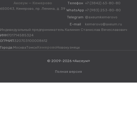
Аксеум — Кемерово
Телефон
+7 (3842) 63-80-80
650043, Кемерово, пр. Ленина, д. 39
WhatsApp
+7 (983) 253-80-80
Telegram
@axeumkemerovo
E-mail
kemerovo@axeum.ru
Индивидуальный предприниматель Калинин Станислав Вячеславович
ИНН
701714585324
ОГРНИП
320703100008612
Города:
Москва
Томск
Кемерово
Новокузнецк
© 2009-2026 «Аксеум»
Полная версия