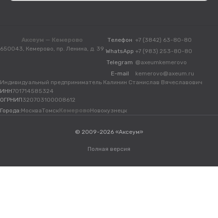
Аксеум — Кемерово
Телефон
+7 (3842) 63-80-80
650043, Кемерово, пр. Ленина, д. 39
WhatsApp
+7 (983) 253-80-80
Telegram
@axeumkemerovo
E-mail
kemerovo@axeum.ru
Индивидуальный предприниматель Калинин Станислав Вячеславович
ИНН
701714585324
ОГРНИП
320703100008612
Города:
Москва
Томск
Кемерово
Новокузнецк
© 2009-2026 «Аксеум»
Полная версия