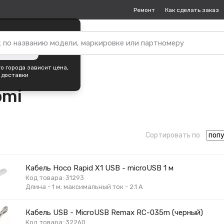
Ремонт
Как сделать заказ
упок —
Кемерово
?
ить город
о города зависит цена,
 доставки
omi
Сортировать по
Кабель Hoco Rapid X1 USB - microUSB 1 м
Код товара: 31293
Длина - 1 м; максимальный ток - 2.1 А
Кабель USB - MicroUSB Remax RC-035m (черный)
Код товара: 32260