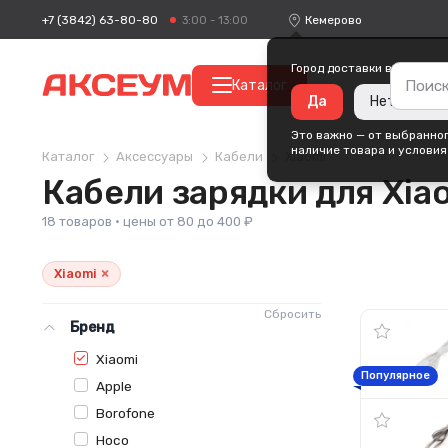
+7 (3842) 63-80-80
Кемерово
3:00 - 13:00
Город доставки ваших пок
Каталог
Да
Нет, измен
Это важно — от выбранног
наличие товара и условия
Каталог
Аксессуары
Кабели
Xiaomi
Кабели зарядки для Xia
18 товаров · цены от 80 до 400 ₽
×
Xiaomi
Сбросить
Бренд
Xiaomi
Популярное
Apple
Borofone
Hoco